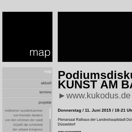
Podiumsdisk
map
KUNST AM B
aktuell
termine
►www.kukodus.de
projekte
Donnerstag / 11. Juni 2015 / 18-21 Uh
mülheimer wunderkammer
von fremden ländern
Plenarsaal Rathaus der Landeshauptstadt Düss
von den strömen der stadt
Düsseldorf
b1|a40 die schönheit
der urbane kongress