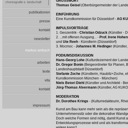
GRUSSWORT
choreografie e. landschaft
Thomas Geisel
(Oberbürgermeister der Lande
ein ahnungsloser traum
wg/3zi/k/bar
publikationen
EINFÜHRUNG
the chain
Eine Kunstkommission für Düsseldorf -
AG K
parcours interdit
presse
uneingelöste versprechen
IMPULSVORTRÄGE
public garden
kontakt
1. Geozentrik -
Christian Odzuck
(Künstler - D
local to local
2. ...mit offenen Ausgang... -
Prof. Irene Hohe
museum f. sed. kunst
newsletter
und
Ute Reeh
- Künstlerin (Düsseldorf)
stadtraum.org
3. Mocmoc -
Johannes M. Hedinger
(Künstler
wildlife
markus ambach
PODIUMSDISKUSSION
Hans-Georg Lohe
(Kulturdezernent der Lande
arbeiten
Dr. Gregor Bonin
(Beigeordneter für Planen, 
Landeshauptstadt Düsseldorf)
texte
Stefanie Zoche
(Künstlerin, Haubitz+Zoche, e
Kunstkommission München - München)
vita
Niels Betori Diehl
(Künstler und Architekt - Ber
Jörg-Thomas Alvermann
(Künstler, AG KUKO
kontakt
MODERATION
Dr. Dorothee Krings
- (Kulturredakteurin, Rhe
impressum
Kunst am Bau kann mehr sein als die repräsent
Unternehmenssitz oder die dekorative Wandg
Doch welche Formen sind nötig, damit Kunst a
Entwicklungsprozesse wird und als transformati
wirken kann?