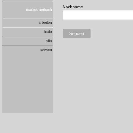
Nachname
markus ambach
arbeiten
texte
vita
kontakt